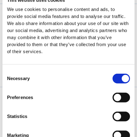
This website uses cookies
We use cookies to personalise content and ads, to
provide social media features and to analyse our traffic.
We also share information about your use of our site with
our social media, advertising and analytics partners who
may combine it with other information that you’ve
Le spécialiste de l'hygiène du travail durable
provided to them or that they’ve collected from your use
of their services.
Consent
Necessary
Selection
Preferences
Everest Export
Statistics
Balais Easy Clean
Tapis antisalissures Easy Clean
Marketing