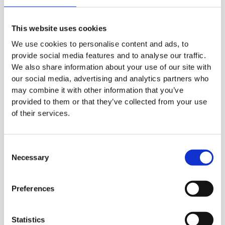
This website uses cookies
Deckel für Tork Image
Tork Hygienebeutel-
We use cookies to personalise content and ads, to
Design Elevation
Spender
provide social media features and to analyse our traffic.
Abfallbehälter 50 Liter
We also share information about your use of our site with
our social media, advertising and analytics partners who
may combine it with other information that you’ve
provided to them or that they’ve collected from your use
of their services.
Consent
Necessary
Selection
Preferences
Tork Lufterfrischer-Spray-
Tork Abfalleimer 5 Liter
Spender
Statistics