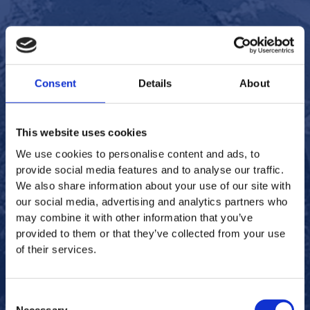
5. Transport
Der Versand erfolgt auf zwei verschiedene Arten:
Consent
Details
About
– Mit eigenem Transport:
Wir fahren direkt zum Kunden und tauschen dort die
This website uses cookies
Produkte vor Ort aus. Das spart Transportkosten,
We use cookies to personalise content and ads, to
wenn der Kunde auch andere Produkte wie
provide social media features and to analyse our traffic.
Schmutzfangmatten gemietet hat.
We also share information about your use of our site with
our social media, advertising and analytics partners who
– Per Paketdienst:
may combine it with other information that you’ve
provided to them or that they’ve collected from your use
Außerhalb eines Umkreises von 150 km versenden wir
of their services.
unsere Produkte per Paketdienst. Diese erreichen
unsere Kunden in der Regel bereits, was unnötige Wege
Consent
erspart und den CO2-Ausstoß reduziert.