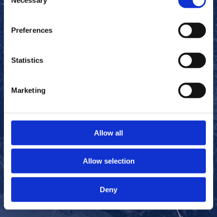
Necessary
Selection
Beim Versand durch Paketdienste werden die Wischer
in Kartons verpackt. Diese werden beim Versand von
Preferences
sauberen Wischern an den Kunden, aber auch bei der
Rückgabe von gebrauchten Wischern an unsere
Statistics
Wäscherei verwendet.
Marketing
Allow all
Allow selection
Deny