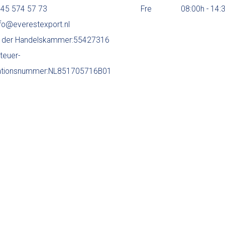
 45 574 57 73
Fre
08:00h - 14:
info@everestexport.nl
der Handelskammer:55427316
teuer-
ikationsnummer:NL851705716B01