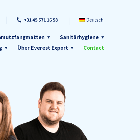
+31 45 571 16 58
Deutsch
chmutzfangmatten
Sanitärhygiene
g
Über Everest Export
Contact