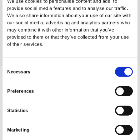
We use cookies to personalise content and ads, to
provide social media features and to analyse our traffic.
We also share information about your use of our site with
our social media, advertising and analytics partners who
Tork Afvalbak 50 Liter
Deksel voor Tork Image
Design Elevation Afvalbak
may combine it with other information that you’ve
50 liter
provided to them or that they’ve collected from your use
of their services.
Consent
Necessary
Selection
Preferences
Meer weten onze Tork Xpress®
Multifold Countertop Handdoek
Statistics
Dispenser?
Neem contact op met ons salesteam
Marketing