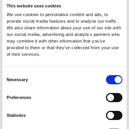
This website uses cookies
Sanitärhygiene
We use cookies to personalise content and ads, to
Schädlingsbekämpfung
provide social media features and to analyse our traffic.
We also share information about your use of our site with
Über Everest Export
our social media, advertising and analytics partners who
Contact
may combine it with other information that you’ve
provided to them or that they’ve collected from your use
Persönlicher Beratungsplan
of their services.
Häufig gestellte Fragen
Consent
Easy Clean Wischer
Necessary
Selection
Easy Clean Aufbewahrungsbox aus Aluminium
Preferences
Easy Clean Handwischer aus Baumwolle mit Öl imprägniert.
Statistics
Easy Clean Handwischer Mini Baumwolle mit Öl imprägniert
Easy Clean synthetischer Handwischer mit Seife imprägniert