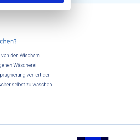
schen?
b von den Wischern
igenen Wäscherei
rägnierung verliert der
ischer selbst zu waschen.