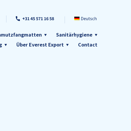
+31 45 571 16 58
Deutsch
chmutzfangmatten
Sanitärhygiene
g
Über Everest Export
Contact