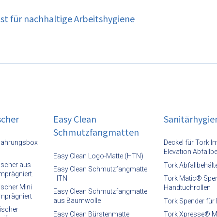
ist für nachhaltige Arbeitshygiene
scher
Easy Clean
Sanitärhygie
Schmutzfangmatten
wahrungsbox
Deckel für Tork 
Elevation Abfallbe
Easy Clean Logo-Matte (HTN)
ischer aus
Tork Abfallbehälte
Easy Clean Schmutzfangmatte
mprägniert.
HTN
Tork Matic® Spen
scher Mini
Handtuchrollen
Easy Clean Schmutzfangmatte
imprägniert
aus Baumwolle
Tork Spender für 
ischer
Easy Clean Bürstenmatte
Tork Xpresse® Mu