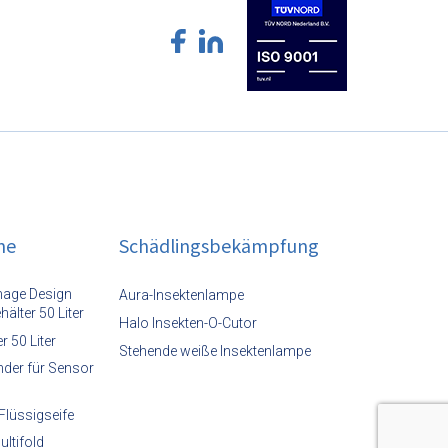
ne
Schädlingsbekämpfung
Image Design
Aura-Insektenlampe
hälter 50 Liter
Halo Insekten-O-Cutor
r 50 Liter
Stehende weiße Insektenlampe
der für Sensor
Flüssigseife
ltifold