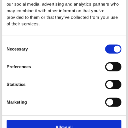
our social media, advertising and analytics partners who
may combine it with other information that you’ve
provided to them or that they’ve collected from your use
Easy Clean Wischer
of their services.
Easy Clean Aufbewahrungsbox aus Aluminium
Consent
Easy Clean Handwischer aus Baumwolle mit Öl imprägniert.
Necessary
Selection
Easy Clean Handwischer Mini Baumwolle mit Öl imprägniert
Easy Clean synthetischer Handwischer mit Seife imprägniert
Preferences
Easy Clean synthetische Mini-Handwischer mit Seife
imprägniert
Statistics
Easy Clean Klicksystem
Marketing
Easy Clean Abstellplatte
Easy Clean Teleskopstiel (4m / 6m)
Easy Clean Verbindungsstück für Handwischer
Allow all