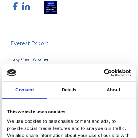
Everest Export
Easy Clean Wischer
Easy Clean Schmutzfangmatten
Sanitärhygiene
Consent
Details
About
Schädlingsbekämpfung
Über Everest Export
This website uses cookies
Contact
We use cookies to personalise content and ads, to
Persönlicher Beratungsplan
provide social media features and to analyse our traffic.
We also share information about your use of our site with
Häufig gestellte Fragen