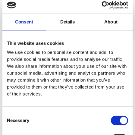
Easy Clean vloerwissersteel
Stoffer en blik met lange
steel, RVS
Consent
Details
About
This website uses cookies
We use cookies to personalise content and ads, to
provide social media features and to analyse our traffic.
Meer weten onze Stoffer en blik
We also share information about your use of our site with
our social media, advertising and analytics partners who
met lange steel?
may combine it with other information that you’ve
provided to them or that they’ve collected from your use
Neem contact op met ons salesteam
of their services.
Consent
Necessary
Selection